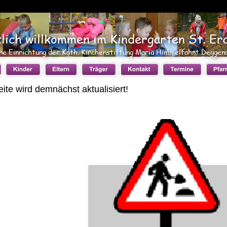
lich willkommen im Kindergarten St. E
ne Einrichtung der Kath. Kirchenstiftung Mariä Himmelfahrt Deggen
ite wird demnächst aktualisiert!