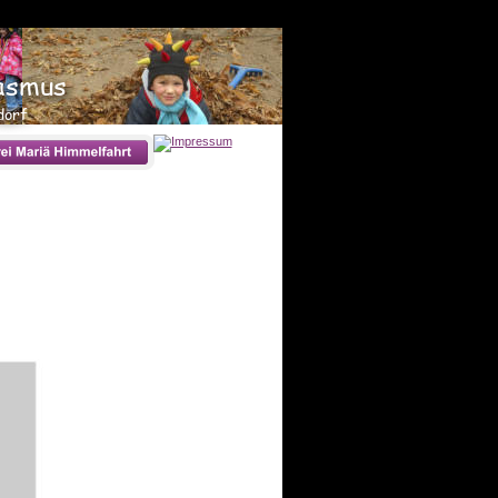
rasmus
dorf