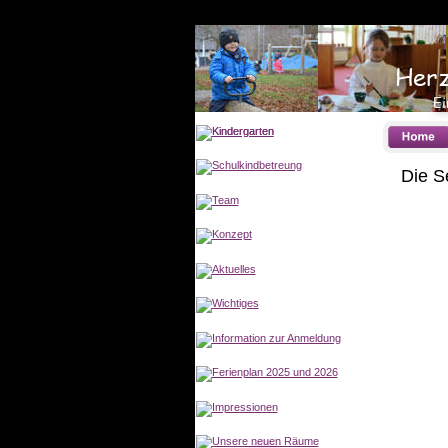
Herz
Ei
Die Se